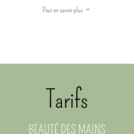
3
Pour en savoir plus
Je propose également la dépose de gel, de vernis
semi-permanent et de capsules américaines tout
en appliquant un soin et un durcisseur à vos
ongles ainsi qu’en hydratant vos cuticules.
Enfin je vous propose d’ajouter de petites
Tarifs
décorations ou nail-art sur vos ongles afin de
donner une petite touche de fantaisie et
d’originalité à votre pose.
BEAUTÉ DES MAINS