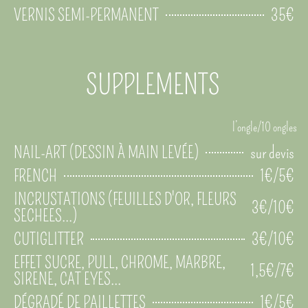
35€
VERNIS SEMI-PERMANENT
SUPPLEMENTS
l’ongle/10 ongles
sur devis
NAIL-ART (DESSIN À MAIN LEVÉE)
1€/5€
FRENCH
INCRUSTATIONS (FEUILLES D'OR, FLEURS
3€/10€
SECHEES...)
3€/10€
CUTIGLITTER
EFFET SUCRE, PULL, CHROME, MARBRE,
1,5€/7€
SIRENE, CAT EYES...
1€/5€
DÉGRADÉ DE PAILLETTES