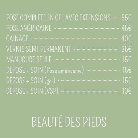
J’utilise des produits professionnels de qualité
comme les marques OA Nail System ou Elya Maje.
55€
POSE COMPLETE EN GEL AVEC EXTENSIONS
45€
POSE AMÉRICAINE
40€
GAINAGE
35€
VERNIS SEMI-PERMANENT
15€
MANUCURE SEULE
15€
DEPOSE + SOIN (Pose américaine)
15€
DEPOSE + SOIN (gel)
10€
DEPOSE + SOIN (VSP)
BEAUTÉ DES PIEDS